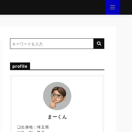
profile
まーくん
❏出身地：埼玉県