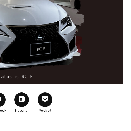
book
hatena
Pocket