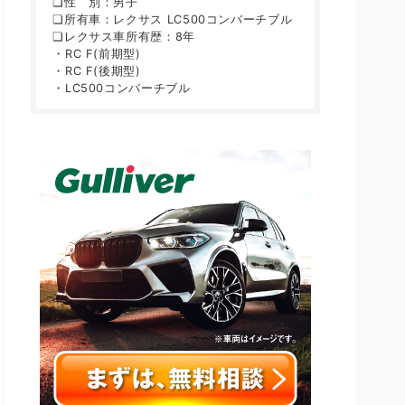
❏性 別：男子
❏所有車：レクサス LC500コンバーチブル
❏レクサス車所有歴：8年
・RC F(前期型)
・RC F(後期型)
・LC500コンバーチブル