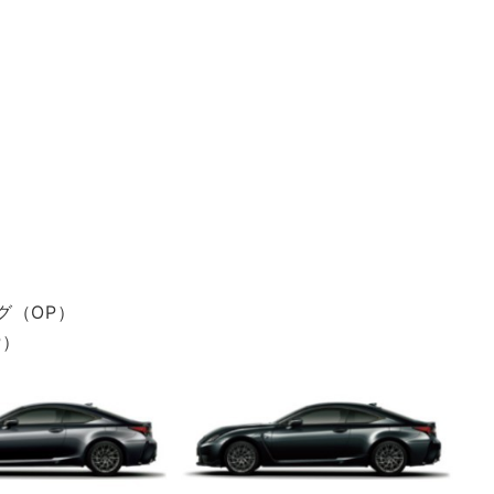
グ（OP）
P）